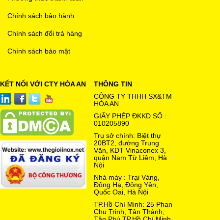
Chính sách bảo hành
Chính sách đổi trả hàng
Chính sách bảo mật
KẾT NỐI VỚI CTY HÒA AN
THÔNG TIN
CÔNG TY THHH SX&TM
HÒA AN
GIẤY PHÉP ĐKKD SỐ :
010205890
Trụ sở chính: Biệt thự
20BT2, đường Trung
Văn, KDT Vinaconex 3,
quận Nam Từ Liêm, Hà
Nội
Nhà máy : Trại Vàng,
Đông Hạ, Đông Yên,
Quốc Oai, Hà Nội
TP.Hồ Chí Minh: 25 Phan
Chu Trinh, Tân Thành,
Tân Phú,TP.Hồ Chí Minh