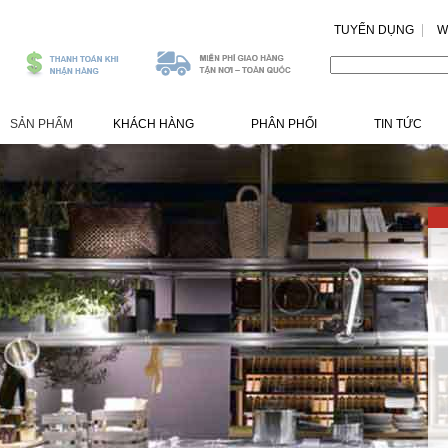
TUYỂN DỤNG
W
.
SẢN PHẨM
KHÁCH HÀNG
PHÂN PHỐI
TIN TỨC