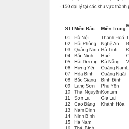
- 150 đại lý tại các khu vực thà
M
STT
Miền Bắc
Miền Trung
01
Hà Nội
Thanh Hoá
T
02
Hải Phòng
Nghệ An
B
03
Quảng Ninh
Hà Tĩnh
Đ
04
Bắc Ninh
Huế
C
05
Hải Dương
Đà Nẵng
V
06
Hưng Yên
Quảng Nam
L
07
Hòa Bình
Quảng Ngãi
08
Bắc Giang
Bình Định
09
Lạng Sơn
Phú Yên
10
Thái Nguyên
Kontum
11
Sơn La
Gia Lai
12
Cao Bằng
Khánh Hòa
13
Nam Định
14
Ninh Bình
15
Hà Nam
16
Thái Bình