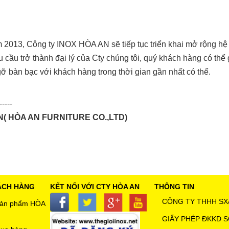
m 2013, Công ty INOX HÒA AN sẽ tiếp tục triển khai mở rộng hệ t
cầu trở thành đại lý của Cty chúng tôi, quý khách hàng có thể 
gỡ bàn bạc với khách hàng trong thời gian gần nhất có thể.
-----
N( HÒA AN FURNITURE CO.,LTD)
ÁCH HÀNG
KẾT NỐI VỚI CTY HÒA AN
THÔNG TIN
CÔNG TY THHH SX
 sản phẩm HÒA
GIẤY PHÉP ĐKKD S