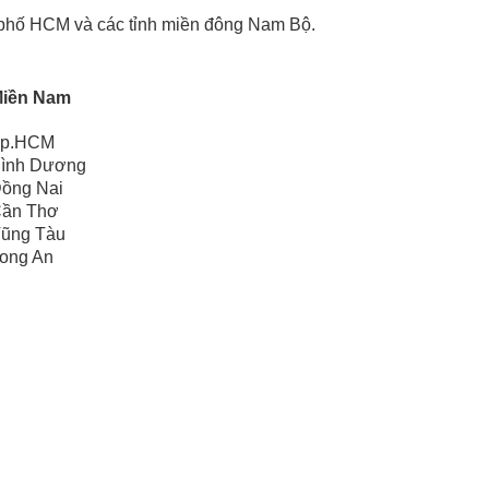
nh phố HCM và các tỉnh miền đông Nam Bộ.
iền Nam
p.HCM
ình Dương
ồng Nai
ần Thơ
ũng Tàu
ong An