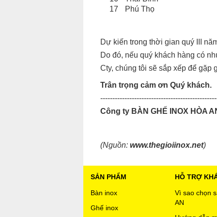
17
Phú Thọ
Dự kiến trong thời gian quý III nă
Do đó, nếu quý khách hàng có nhu 
Cty, chúng tôi sẽ sắp xếp để gặp 
Trân trọng cảm ơn Quý khách.
------------------------------------------------
Công ty BÀN GHẾ INOX HÒA A
(Nguồn:
www.thegioiinox.net
)
SẢN PHẨM
HỖ TRỢ KH
Bàn inox
Vì sao chọn
AN
Ghế inox