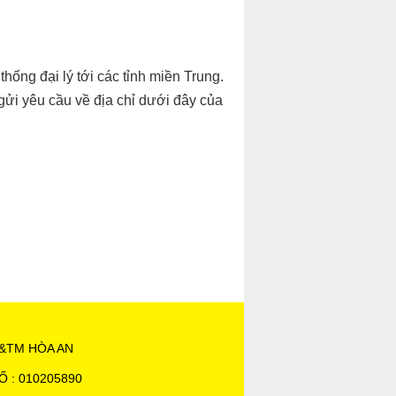
hống đại lý tới các tỉnh miền Trung.
gửi yêu cầu về địa chỉ dưới đây của
&TM HÒA AN
Ố : 010205890