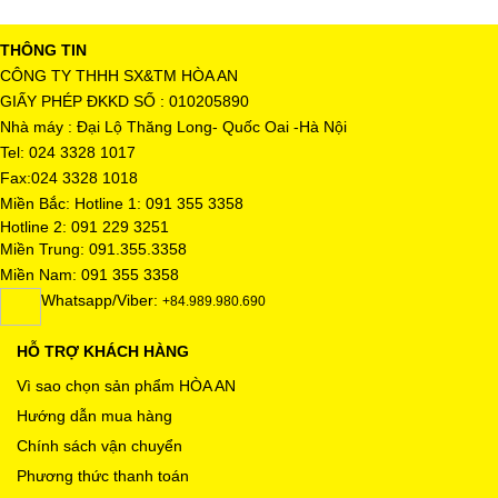
THÔNG TIN
CÔNG TY THHH SX&TM HÒA AN
GIẤY PHÉP ĐKKD SỐ : 010205890
Nhà máy : Đại Lộ Thăng Long- Quốc Oai -Hà Nội
Tel: 024 3328 1017
Fax:024 3328 1018
Miền Bắc: Hotline 1: 091 355 3358
Hotline 2: 091 229 3251
Miền Trung: 091.355.3358
Miền Nam: 091 355 3358
Whatsapp/Viber:
+84.989.980.690
HỖ TRỢ KHÁCH HÀNG
Vì sao chọn sản phẩm HÒA AN
Hướng dẫn mua hàng
Chính sách vận chuyển
Phương thức thanh toán