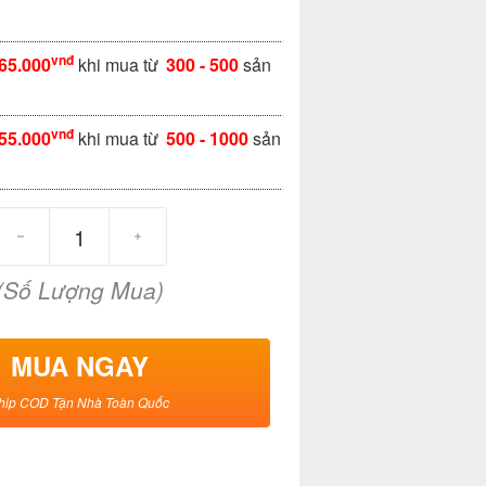
vnđ
65.000
khi mua từ
300 - 500
sản
vnđ
55.000
khi mua từ
500 - 1000
sản
(Số Lượng Mua)
MUA NGAY
hip COD Tận Nhà Toàn Quốc