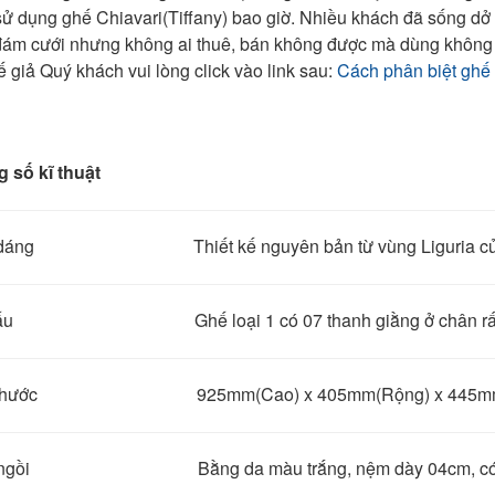
sử dụng ghế Chiavari(Tiffany) bao giờ. Nhiều khách đã sống dở 
đám cưới nhưng không ai thuê, bán không được mà dùng không 
ế giả Quý khách vui lòng click vào link sau:
Cách phân biệt ghế T
 số kĩ thuật
 dáng Thiết kế nguyên bản từ vùng Liguria của 
cấu Ghế loại 1 có 07 thanh giằng ở chân rất 
h thước 925mm(Cao) x 405mm(Rộng) x 445mm
ngồi Bằng da màu trắng, nệm dày 04cm, có đai n