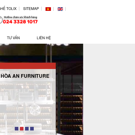
HẾ TOLIX
SITEMAP
TƯ VẤN
LIÊN HỆ
HÒA AN FURNITURE
Khắc nghiệt trong quản
lý. Tận tâm trong phục
vụ. Cạnh tranh trong
giá cả