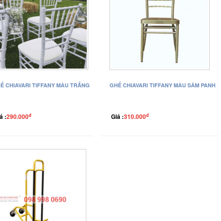
Ế CHIAVARI TIFFANY MÀU TRẮNG
GHẾ CHIAVARI TIFFANY MÀU SÂM PANH
đ
đ
á :
290.000
Giá :
310.000