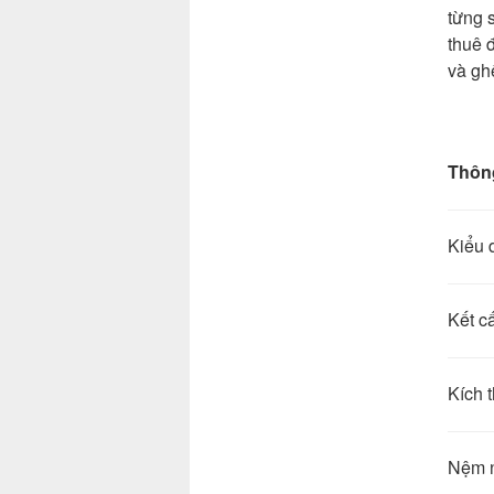
từng 
thuê 
và gh
Thông
Kiểu
Kết 
Kíc
Nệm 