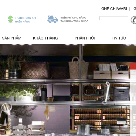
GHẾ CHIAVARI
G
.
/>
SẢN PHẨM
KHÁCH HÀNG
PHÂN PHỐI
TIN TỨC