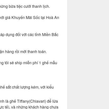
hững bữa tiệc cưới thanh lịch.
ới giá Khuyến Mãi Sốc tại Hoà An
 áp dụng đối với các tỉnh Miền Bắc
ận hàng rồi mới thanh toán.
ng tôi sẽ ship miễn phí 1 ghế mẫu
hế sắt chất lượng kém, với kiểu
h là ghế Tiffany(Chiavari) để lừa
ực tế), và những khách hàng chưa