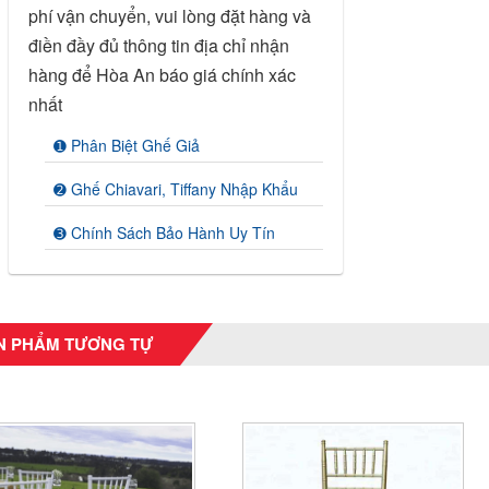
phí vận chuyển, vui lòng đặt hàng và
điền đầy đủ thông tin địa chỉ nhận
hàng để Hòa An báo giá chính xác
nhất
➊ Phân Biệt Ghế Giả
➋ Ghế Chiavari, Tiffany Nhập Khẩu
➌ Chính Sách Bảo Hành Uy Tín
N PHẨM TƯƠNG TỰ