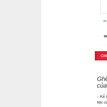
XE
Gi
CHI
Ghế
của
- Kể t
tiệc 