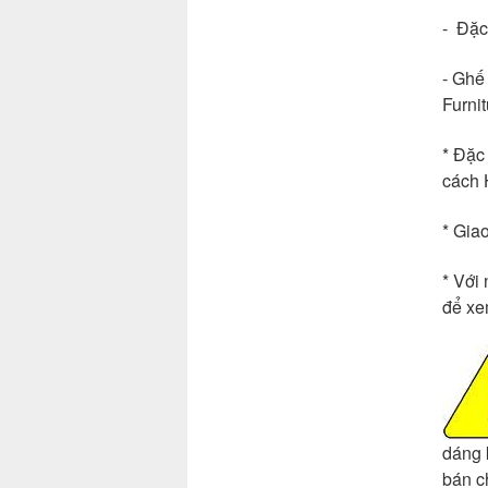
- Đặc
- Ghế
Furnit
* Đặc
cách 
* Gia
* Với
để xe
dáng 
bán c