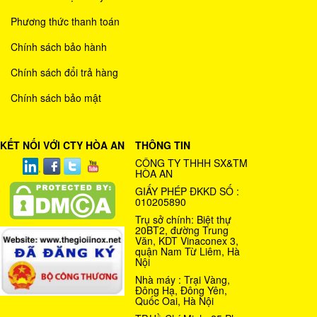
Phương thức thanh toán
Chính sách bảo hành
Chính sách đổi trả hàng
Chính sách bảo mật
KẾT NỐI VỚI CTY HÒA AN
THÔNG TIN
CÔNG TY THHH SX&TM
HÒA AN
GIẤY PHÉP ĐKKD SỐ :
010205890
Trụ sở chính: Biệt thự
20BT2, đường Trung
Văn, KDT Vinaconex 3,
quận Nam Từ Liêm, Hà
Nội
Nhà máy : Trại Vàng,
Đông Hạ, Đông Yên,
Quốc Oai, Hà Nội