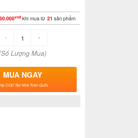
vnđ
60.000
khi mua từ
21
sản phẩm
(Số Lượng Mua)
MUA NGAY
hip COD Tận Nhà Toàn Quốc