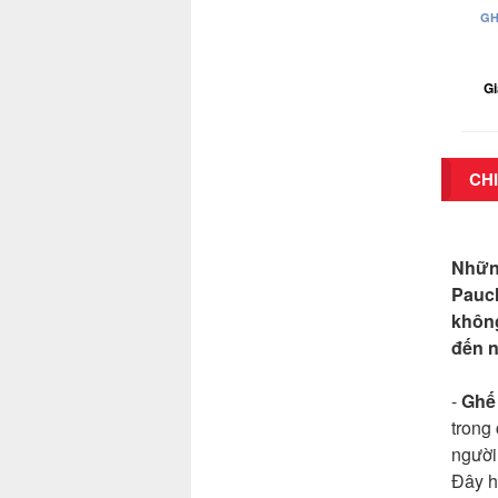
GH
Gi
CHI
Những
Pauch
khôn
đến n
-
Ghế
trong
người
Đây h