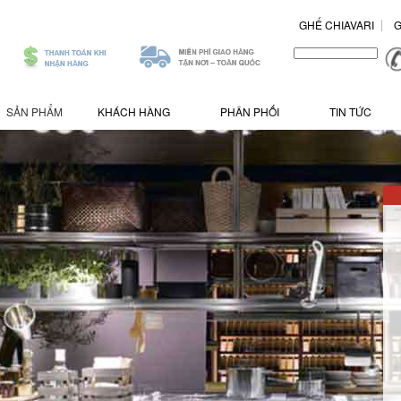
GHẾ CHIAVARI
G
.
/>
SẢN PHẨM
KHÁCH HÀNG
PHÂN PHỐI
TIN TỨC