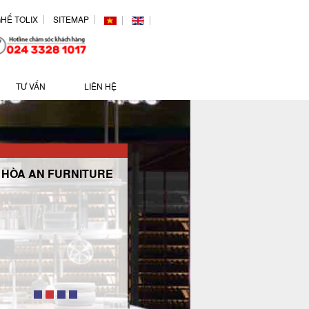
HẾ TOLIX
SITEMAP
TƯ VẤN
LIÊN HỆ
HÒA AN FURNITURE
Khắc nghiệt trong quản
lý. Tận tâm trong phục
vụ. Cạnh tranh trong
giá cả