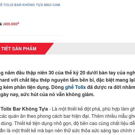
Ế TOLIX BAR KHÔNG TỰA MÀU CAM
đ
á :
400.000
 TIẾT SẢN PHẨM
 năm đầu thập niên 30 của thế kỷ 20 dưới bàn tay của ng
ard với chất liệu thép nguyên tấm bền bỉ, đặc biệt mang lại
g kém phần tiện dụng. Dòng
ghế Tolix
đã được ra đời nhằm 
gày nay, sức hút của nó vẫn không giảm.
 Tolix Bar Không Tựa
- Là một thiết kế đột phá, phù hợp làm g
 các quán ăn theo phong cách bar hiện đại. Thêm nhiều mẫu gh
 dùng. Thiết kế tiện dụng nhỏ gọn, độ bền cao cùng chất liệu dễ
ẳn là một thiết kế mà bạn nên thử sức thỏa sức sáng tạo chính 