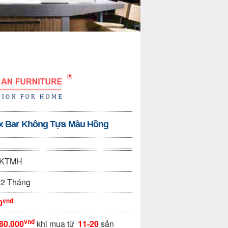
ix Bar Không Tựa Màu Hồng
-KTMH
2 Tháng
vnđ
0
vnđ
80.000
khi mua từ
11-20
sản