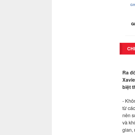
GH
Gi
CHI
Ra đờ
Xavie
biệt 
- Khô
từ cá
nên s
và kh
gian, 