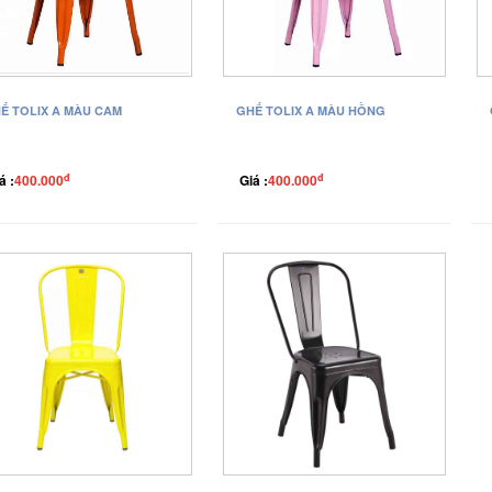
Ế TOLIX A MÀU CAM
GHẾ TOLIX A MÀU HỒNG
đ
đ
á :
400.000
Giá :
400.000