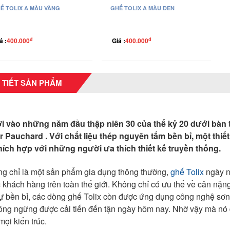
Ế TOLIX A MÀU VÀNG
GHẾ TOLIX A MÀU ĐEN
đ
đ
á :
400.000
Giá :
400.000
 TIẾT SẢN PHẨM
i vào những năm đầu thập niên 30 của thế kỷ 20 dưới bàn
r Pauchard . Với chất liệu thép nguyên tấm bền bỉ, một thiết 
thích hợp với những người ưa thích thiết kế truyền thống.
ng chỉ là một sản phẩm gia dụng thông thường,
ghế Tolix
ngày n
c khách hàng trên toàn thế giới. Không chỉ có ưu thế về cân nặn
ự bền bỉ, các dòng ghế Tolix còn được ứng dụng công nghệ sơn t
ông ngừng được cải tiến đến tận ngày hôm nay. Nhờ vậy mà nó
mọi kiến trúc.