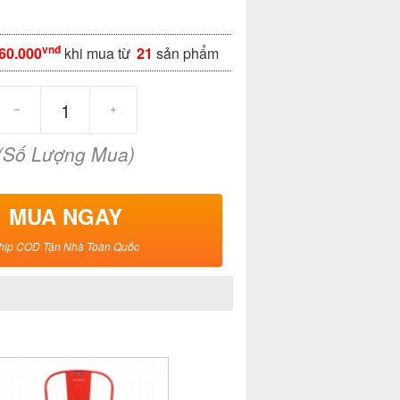
vnđ
60.000
khi mua từ
21
sản phẩm
(Số Lượng Mua)
MUA NGAY
hip COD Tận Nhà Toàn Quốc