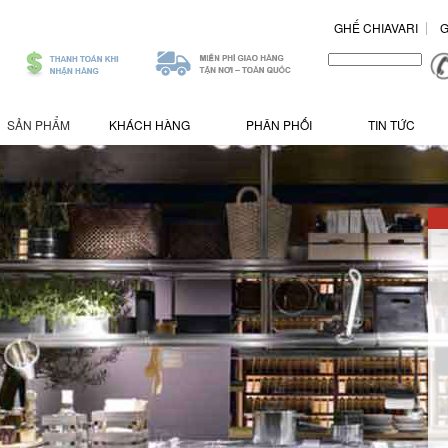
GHẾ CHIAVARI
G
.
/>
SẢN PHẨM
KHÁCH HÀNG
PHÂN PHỐI
TIN TỨC