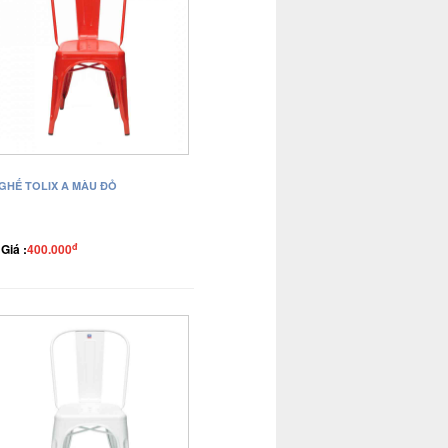
GHẾ TOLIX A MÀU ĐỎ
đ
Giá :
400.000