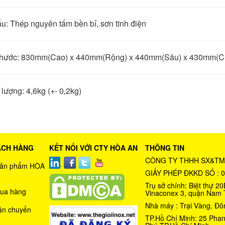
ấu: Thép nguyên tấm bền bỉ, sơn tĩnh điện
thước: 830mm(Cao) x 440mm(Rộng) x 440mm(Sâu) x 430mm(Chiề
 lượng: 4,6kg (+- 0,2kg)
ÁCH HÀNG
KẾT NỐI VỚI CTY HÒA AN
THÔNG TIN
CÔNG TY THHH SX&TM
 sản phẩm HÒA
GIẤY PHÉP ĐKKD SỐ : 
Trụ sở chính: Biệt thự 
ua hàng
Vinaconex 3, quận Nam 
Nhà máy : Trại Vàng, Đô
ận chuyển
TP.Hồ Chí Minh: 25 Phan