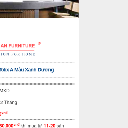
Tolix A Màu Xanh Dương
-MXD
2 Tháng
vnđ
0
vnđ
80.000
khi mua từ
11-20
sản