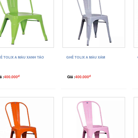
Ế TOLIX A MÀU XANH TÁO
GHẾ TOLIX A MÀU XÁM
đ
đ
á :
400.000
Giá :
400.000