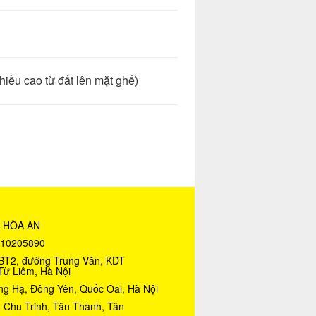
u cao từ đất lên mặt ghế)
 HÒA AN
010205890
20BT2, đường Trung Văn, KDT
Từ Liêm, Hà Nội
ng Hạ, Đông Yên, Quốc Oai, Hà Nội
 Chu Trinh, Tân Thành, Tân