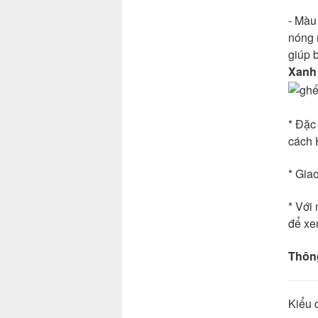
- Màu
nóng 
giúp 
Xanh
* Đặc
cách 
* Gia
* Với
để xe
Thông
Kiểu 