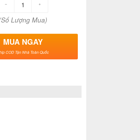
(Số Lượng Mua)
MUA NGAY
hip COD Tận Nhà Toàn Quốc