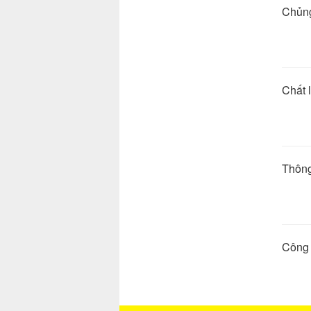
Ch
Ch
Thôn
Công