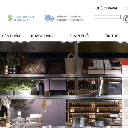
GHẾ CHIAVARI
G
.
/>
SẢN PHẨM
KHÁCH HÀNG
PHÂN PHỐI
TIN TỨC