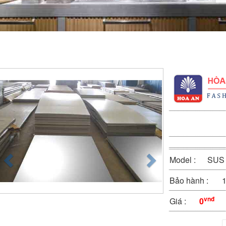
Model :
SUS 
Bảo hành :
1
vnđ
Giá :
0