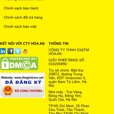
Chính sách bảo hành
Chính sách đổi trả hàng
Chính sách bảo mật
KẾT NỐI VỚI CTY HÒA AN
THÔNG TIN
CÔNG TY THHH SX&TM
HÒA AN
GIẤY PHÉP ĐKKD SỐ :
010205890
Trụ sở chính: Biệt thự
20BT2, đường Trung
Văn, KDT Vinaconex 3,
quận Nam Từ Liêm, Hà
Nội
Nhà máy : Trại Vàng,
Đông Hạ, Đông Yên,
Quốc Oai, Hà Nội
TP.Hồ Chí Minh: 25 Phan
Chu Trinh, Tân Thành,
Tân Phú,TP.Hồ Chí Minh