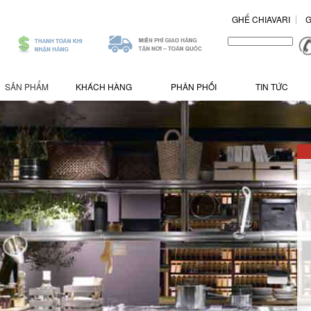
GHẾ CHIAVARI
G
.
/>
SẢN PHẨM
KHÁCH HÀNG
PHÂN PHỐI
TIN TỨC