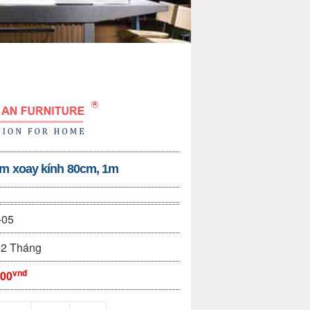
m xoay kính 80cm, 1m
-05
2 Tháng
vnđ
000