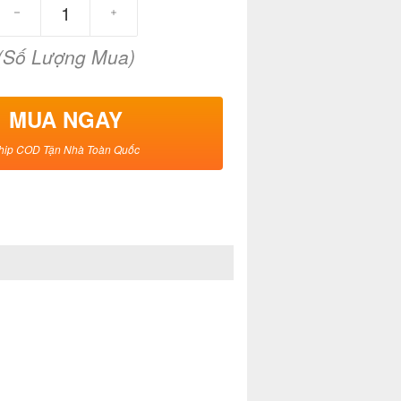
(Số Lượng Mua)
MUA NGAY
hip COD Tận Nhà Toàn Quốc