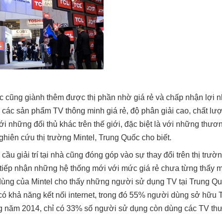
 cũng giành thêm được thị phần nhờ giá rẻ và chấp nhận lợi n
 các sản phẩm TV thông minh giá rẻ, độ phân giải cao, chất lư
với những đối thủ khác trên thế giới, đặc biệt là với những thươn
ghiên cứu thị trường Mintel, Trung Quốc cho biết.
ầu giải trí tại nhà cũng đóng góp vào sự thay đổi trên thị trườ
tiếp nhận những hệ thống mới với mức giá rẻ chưa từng thấy 
u dùng của Mintel cho thấy những người sử dụng TV tại Trung Q
ó khả năng kết nối internet, trong đó 55% người dùng sở hữu 
rong năm 2014, chỉ có 33% số người sử dụng còn dùng các TV th