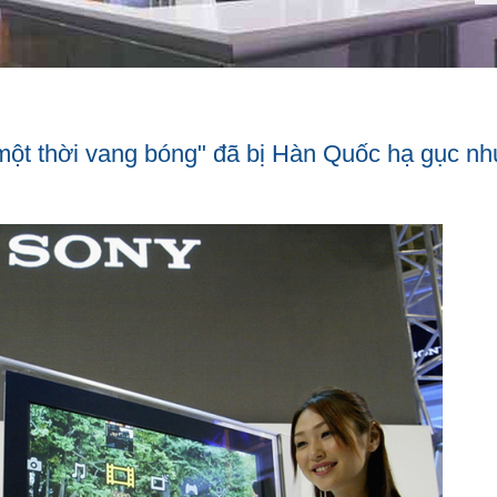
một thời vang bóng" đã bị Hàn Quốc hạ gục nh