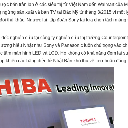
ược bán tràn lan ở các siêu thị từ Việt Nam đến Walmart của M
ng ngừng sản xuất và bán TV tại Bắc Mỹ từ tháng 3/2015 vì một l
đối thủ khác. Ngược lại, tập đoàn Sony lại lựa chọn tách mảng 
đốc nghiên cứu tại công ty nghiên cứu thị trường Counterpoint
thương hiệu Nhật như Sony và Panasonic luôn chú trọng vào ch
các tấm màn hình LED và LCD. Họ không có khả năng đem lại sự k
ạp khiến các hãng điện tử Nhật Bản khó thu về lợi nhuận đáng 