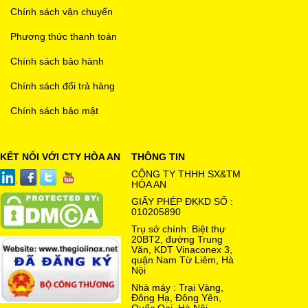
Chính sách vận chuyển
Phương thức thanh toán
Chính sách bảo hành
Chính sách đổi trả hàng
Chính sách bảo mật
KẾT NỐI VỚI CTY HÒA AN
THÔNG TIN
CÔNG TY THHH SX&TM
HÒA AN
GIẤY PHÉP ĐKKD SỐ :
010205890
Trụ sở chính: Biệt thự
20BT2, đường Trung
Văn, KDT Vinaconex 3,
quận Nam Từ Liêm, Hà
Nội
Nhà máy : Trại Vàng,
Đông Hạ, Đông Yên,
Quốc Oai, Hà Nội