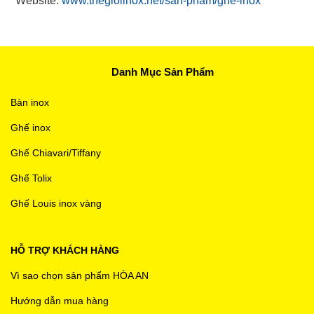
Website:
www.thegioiinox.net/san-pham/ghe-inox
Danh Mục Sản Phẩm
Bàn inox
Ghế inox
Ghế Chiavari/Tiffany
Ghế Tolix
Ghế Louis inox vàng
HỖ TRỢ KHÁCH HÀNG
Vì sao chọn sản phẩm HÒA AN
Hướng dẫn mua hàng