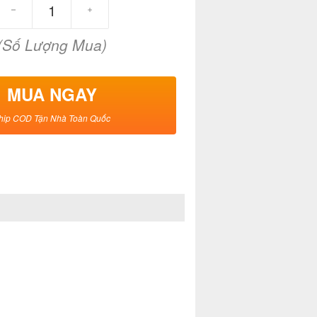
(Số Lượng Mua)
MUA NGAY
hip COD Tận Nhà Toàn Quốc