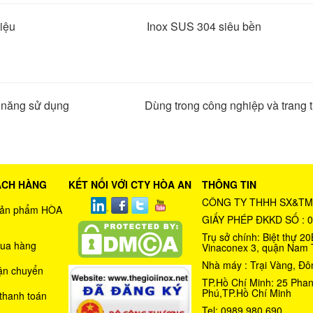
t liệu Inox SUS 304 siêu bền
 năng sử dụng Dùng trong công nghiệp và trang tr
ÁCH HÀNG
KẾT NỐI VỚI CTY HÒA AN
THÔNG TIN
CÔNG TY THHH SX&TM
 sản phẩm HÒA
GIẤY PHÉP ĐKKD SỐ : 
Trụ sở chính: Biệt thự 
ua hàng
Vinaconex 3, quận Nam 
Nhà máy : Trại Vàng, Đô
ận chuyển
TP.Hồ Chí Minh: 25 Phan
Phú,TP.Hồ Chí Minh
thanh toán
Tel: 0989.980.690