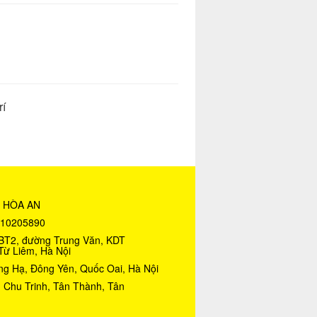
í
 HÒA AN
010205890
20BT2, đường Trung Văn, KDT
Từ Liêm, Hà Nội
ng Hạ, Đông Yên, Quốc Oai, Hà Nội
 Chu Trinh, Tân Thành, Tân