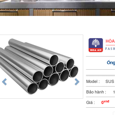
Ống
Model :
SUS 
Bảo hành :
1
vnđ
Giá :
0