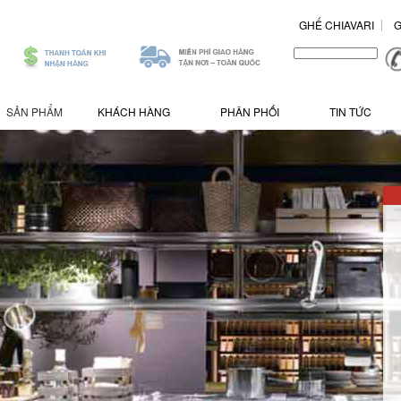
GHẾ CHIAVARI
G
.
/>
SẢN PHẨM
KHÁCH HÀNG
PHÂN PHỐI
TIN TỨC