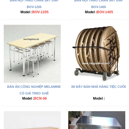
BÀN HỘI THẢO CHÂN SẮT GẤP
BÀN HỘI THẢO CHÂN SẮT GẤP
BOV-1205
BOV-1405
Model :
BOV-1205
Model :
BOV-1405
BÀN ĂN CÔNG NGHIỆP MELAMINE
XE ĐẨY BÀN NHÀ HÀNG TIỆC CƯỚI
CÓ GIÁ TREO GHẾ
Model :
BCN-06
Model :