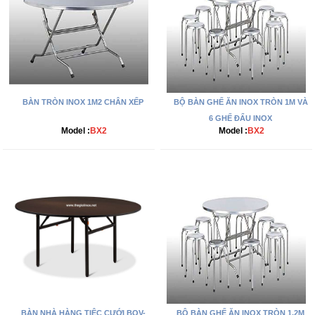
BÀN TRÒN INOX 1M2 CHÂN XẾP
BỘ BÀN GHẾ ĂN INOX TRÒN 1M VÀ
6 GHẾ ĐẨU INOX
Model :
BX2
Model :
BX2
BÀN NHÀ HÀNG TIỆC CƯỚI BOV-
BỘ BÀN GHẾ ĂN INOX TRÒN 1,2M