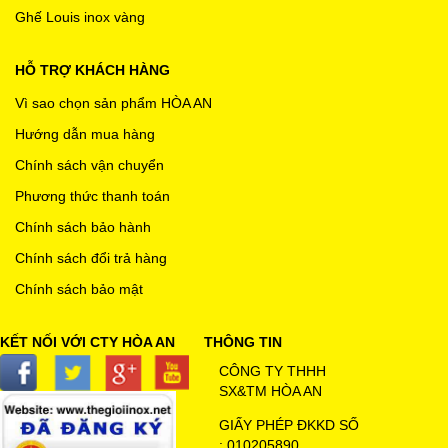
Ghế Louis inox vàng
HỖ TRỢ KHÁCH HÀNG
Vì sao chọn sản phẩm HÒA AN
Hướng dẫn mua hàng
Chính sách vận chuyển
Phương thức thanh toán
Chính sách bảo hành
Chính sách đổi trả hàng
Chính sách bảo mật
KẾT NỐI VỚI CTY HÒA AN
THÔNG TIN
CÔNG TY THHH
SX&TM HÒA AN
GIẤY PHÉP ĐKKD SỐ
: 010205890