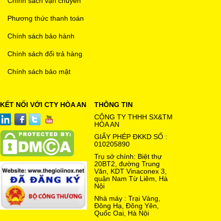
Chính sách vận chuyển
Phương thức thanh toán
Chính sách bảo hành
Chính sách đổi trả hàng
Chính sách bảo mật
KẾT NỐI VỚI CTY HÒA AN
THÔNG TIN
CÔNG TY THHH SX&TM
HÒA AN
GIẤY PHÉP ĐKKD SỐ :
010205890
Trụ sở chính: Biệt thự
20BT2, đường Trung
Văn, KDT Vinaconex 3,
quận Nam Từ Liêm, Hà
Nội
Nhà máy : Trại Vàng,
Đông Hạ, Đông Yên,
Quốc Oai, Hà Nội