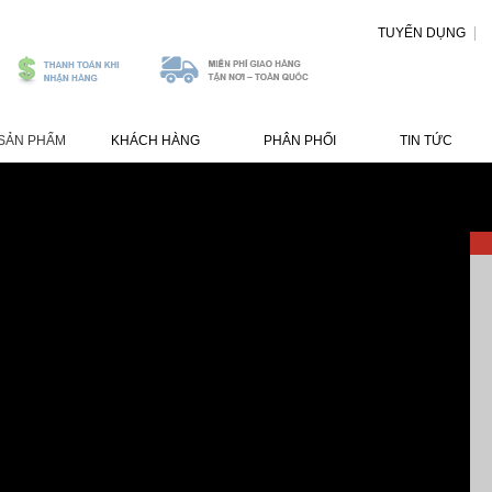
TUYỂN DỤNG
SẢN PHẨM
KHÁCH HÀNG
PHÂN PHỐI
TIN TỨC