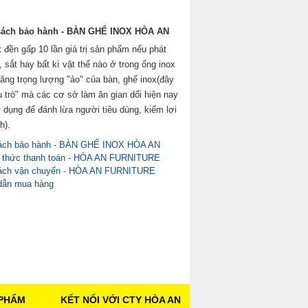
sách bảo hành - BÀN GHẾ INOX HÒA AN
 đền gấp 10 lần giá trị sản phẩm nếu phát
, sắt hay bất kì vật thể nào ở trong ống inox
tăng trọng lượng "ảo" của bàn, ghế inox(đây
u trò" mà các cơ sở làm ăn gian dối hiện nay
 dụng để đánh lừa người tiêu dùng, kiếm lợi
h).
ách bảo hành - BÀN GHẾ INOX HÒA AN
thức thanh toán - HÒA AN FURNITURE
ách vận chuyển - HÒA AN FURNITURE
dẫn mua hàng
PHẨM
KẾT NỐI VỚI CTY HÒA AN