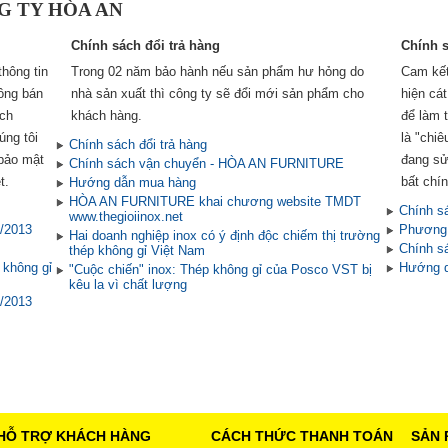
NG TY HÒA AN
Chính sách đổi trả hàng
Chính 
hông tin
Trong 02 năm bảo hành nếu sản phẩm hư hỏng do
Cam kết
ông bán
nhà sản xuất thì công ty sẽ đổi mới sản phẩm cho
hiện cát
ích
khách hàng.
để làm 
ng tôi
là "chiê
Chính sách đổi trả hàng
bảo mật
đang sử
Chính sách vận chuyển - HÒA AN FURNITURE
t.
bất chín
Hướng dẫn mua hàng
HÒA AN FURNITURE khai chương website TMDT
Chính s
www.thegioiinox.net
2/2013
Phương 
Hai doanh nghiệp inox có ý định độc chiếm thị trường
Chính s
thép không gỉ Việt Nam
 không gỉ
Hướng 
"Cuộc chiến" inox: Thép không gỉ của Posco VST bị
kêu la vì chất lượng
2/2013
HỖ TRỢ KHÁCH HÀNG
CÁCH THỨC THANH TOÁN
SẢN 