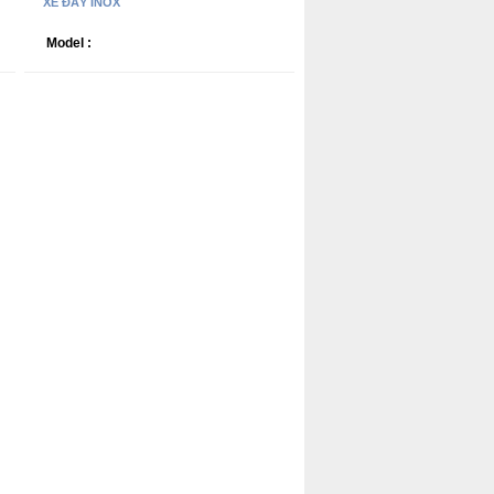
XE ĐẨY INOX
Model :