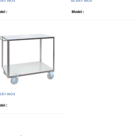
ĐẨY INOX
XE ĐẨY INOX
del :
Model :
ĐẨY INOX
del :