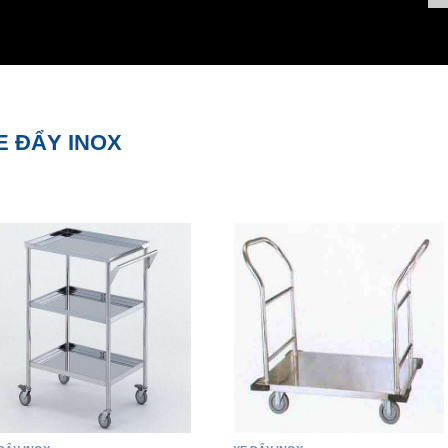
E ĐẨY INOX