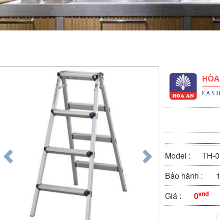
Model :
TH-0
Bảo hành :
1
vnđ
Giá :
0