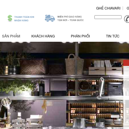
GHẾ CHIAVARI
G
.
/>
SẢN PHẨM
KHÁCH HÀNG
PHÂN PHỐI
TIN TỨC