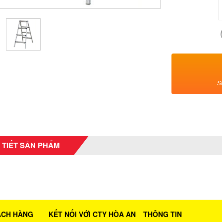
S
 TIẾT SẢN PHẨM
ÁCH HÀNG
KẾT NỐI VỚI CTY HÒA AN
THÔNG TIN