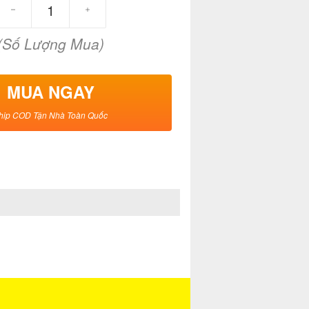
(Số Lượng Mua)
MUA NGAY
hip COD Tận Nhà Toàn Quốc